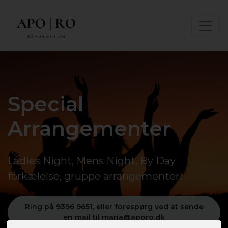
Special
Arrangementer
Ladies Night, Mens Night, By Day
forkælelse, gruppe arrangementer.
Ring på 9396 9651, eller forespørg ved at sende
en mail til maria@aporo.dk