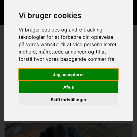
Vi bruger cookies
Vi bruger cookies og andre tracking
teknologier for at forbedre din oplevelse
Ladies Night
på vores website, til at vise personaliseret
indhold, målrettede annoncer og til at
forstå hvor vores besøgende kommer fra.
Ladies Night er et aften arrangement for 6 personer. I
kommer efter lukketid hvor I vil starte med bobler og
snacks, mens I bliver vist de forskellige behandlinger.
Jeg accepterer
Herefter bliver I inddelt i hold og skal nu nyde de forskellige
behandlinger. Der serveres 2 retter mad i løbet af aftenen,
Afvis
som slutter kl. ca. 22.30
Pris pr. person: 1.295.- alt inkl.
Skift indstillinger